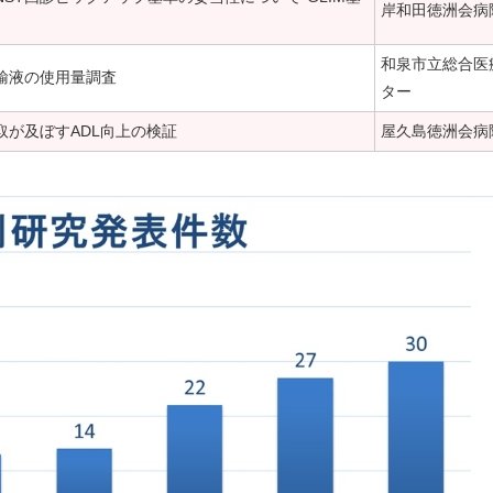
岸和田徳洲会病
和泉市立総合医
輸液の使用量調査
ター
取が及ぼすADL向上の検証
屋久島徳洲会病