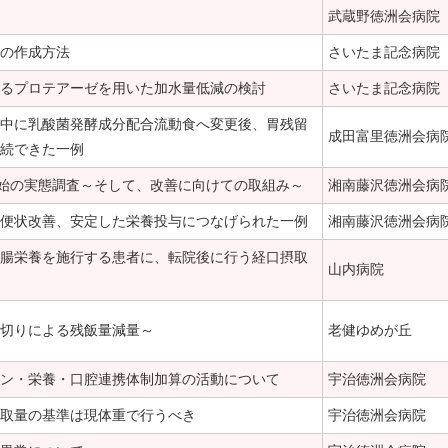
武蔵野徳洲会病院
の作成方法
さいたま記念病院
るプロテアーゼを用いた加水量低減の検討
さいたま記念病院
中に乳酸菌発酵成分配合流動食へ変更後、胃残留
成田富里徳洲会病
続できた一例
開始の実態調査～そして、改善に向けての取組み～
湘南藤沢徳洲会病
便状改善、安定した栄養投与につなげられた一例
湘南藤沢徳洲会病
腸栄養を施行する患者に、転院後に行う経口摂取
山内病院
切りによる残飯量減量～
老健ゆめが丘
ン・栄養・口腔連携体制加算の活動について
宇治徳洲会病院
取量の基準は現体重で行うべき
宇治徳洲会病院