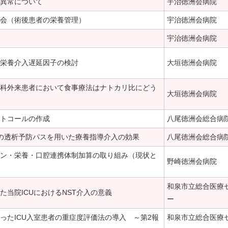
異常について
宇治徳洲会病院
会（術後患者の栄養管理）
宇治徳洲会病院
宇治徳洲会病院
栄養介入遅延因子の検討
大垣徳洲会病院
科外来患者において食事療法はナトカリ比にどう
大垣徳洲会病院
トコールの作成
八尾徳洲会総合病
の透析予防パスを用いた療養指導介入の効果
八尾徳洲会総合病
ン・栄養・口腔連携体制加算の取り組み（現状と
野崎徳洲会病院
和泉市立総合医療
た当院ICUにおけるNST介入の意義
ー
ったICU入室患者の重症度評価法の導入 ～第2報
和泉市立総合医療