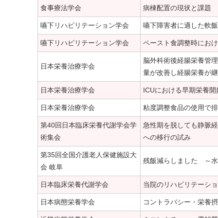
食事療法学会
病棟配置の現状と課題
嚥下リハビリテーション学会
嚥下障害者に適した軟飯
嚥下リハビリテーション学会
ペースト食調整時におけ
脳外科術後経腸栄養管理
日本栄養治療学会
量が改善し経腸栄養が継
日本栄養治療学会
ICUにおける早期栄養
日本栄養治療学会
粘度調整食品の使用で排
第40回日本臨床栄養代謝学会学
急性期を脱しても静脈経
術集会
への移行の試み
第35回全国介護老人保健施設大
残飯減らしました ～水
会 岐阜
日本臨床栄養代謝学会
当院のリハビリテーショ
日本病態栄養学会
コントラバシー・栄養摂