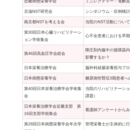
近畿病態栄養学会
ミニレクチャー・電解質
京滋NST研究会
シンポジウム・症例検討
南京都NSTを考える会
当院のNST活動について
第30回日本心臓リハビリテーシ
心不全患者における早期
ョン学術集会
降圧剤内服中の循環器内
第46回高血圧学会総会
影響するか？
日本栄養治療学会
脳外科経腸栄養投与プロ
日本病態栄養学会
糖尿病性腎症3期患者へ
第40回日本栄養治療学会学術集
当院のリハビリテーショ
会
課題）
日本栄養治療学会近畿支部 第
看護師アンケートからみ
16回支部学術集会
第28回日本病態栄養学会年次学
管理栄養士が主体的に行