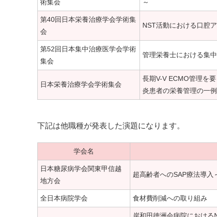
術集会
～
第40回日本栄養治療学会学術集
NST活動における口腔
会
第52回日本集中治療医学会学術
管理栄養士における集中
集会
長期V-V ECMO管理
日本栄養治療学会学術集会
炎患者の栄養管理の一例
下記は他職種が発表した演題になります。
学会名
日本糖尿病学会関東甲信越
超高齢者へのSAP療法導入
地方会
全日本病院学会
食材費削減への取り組み
岸和田徳洲会病院におけるN