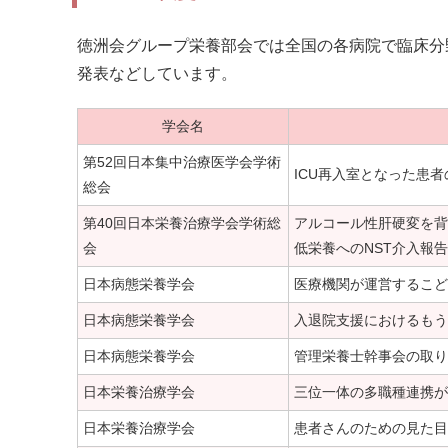
徳洲会グループ栄養部会では全国の各病院で臨床分
発表などしています。
学会名
第52回日本集中治療医学会学術
ICU再入室となった患
総会
第40回日本栄養治療学会学術総
アルコール性肝硬変を背
会
低栄養へのNST介入報告
日本病態栄養学会
医療機関が運営するこど
日本病態栄養学会
入退院支援におけるもう
日本病態栄養学会
管理栄養士幹事会の取り
日本栄養治療学会
三位一体の多職種連携が
日本栄養治療学会
患者さんのための見た目