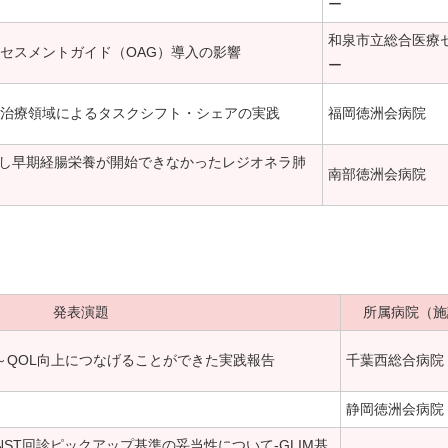
ー
和泉市立総合医療
アセスメントガイド（OAG）導入の影響
ー
治療領域によるタスクシフト・シェアの実践
福岡徳洲会病院
を要し早期経腸栄養が開始できなかったレジオネラ肺
南部徳洲会病院
発表演題
所属病院（施
～QOL向上につなげることができた実践報告
千葉西総合病院
静岡徳洲会病院
ST回診ピックアップ基準の妥当性について-GLIM基