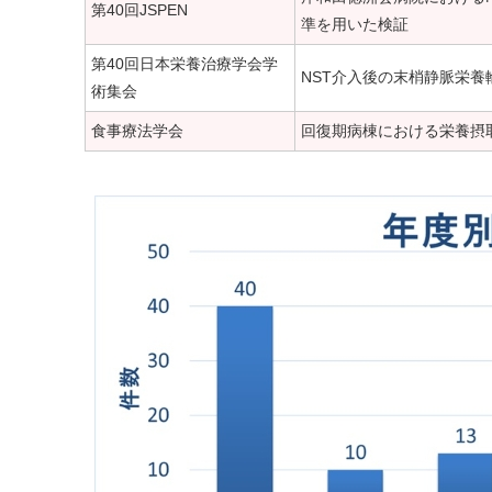
第40回JSPEN
準を用いた検証
第40回日本栄養治療学会学
NST介入後の末梢静脈栄養
術集会
食事療法学会
回復期病棟における栄養摂