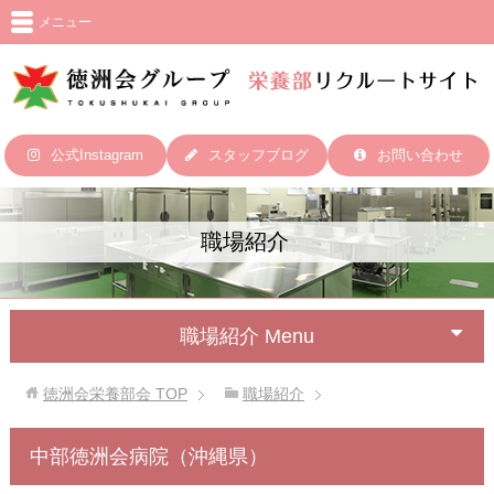
メニュー
公式Instagram
スタッフブログ
お問い合わせ
職場紹介
職場紹介 Menu
徳洲会栄養部会
TOP
職場紹介
中部徳洲会病院（沖縄県）