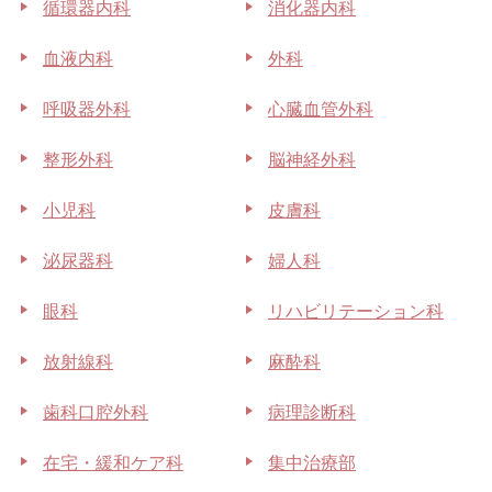
循環器内科
消化器内科
血液内科
外科
呼吸器外科
心臓血管外科
整形外科
脳神経外科
小児科
皮膚科
泌尿器科
婦人科
眼科
リハビリテーション科
放射線科
麻酔科
歯科口腔外科
病理診断科
在宅・緩和ケア科
集中治療部