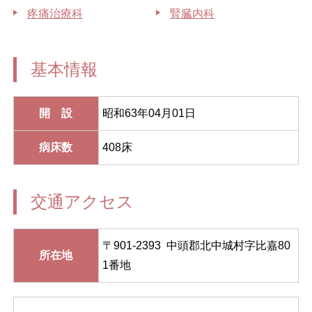
疼痛治療科
腎臓内科
基本情報
開 設
昭和63年04月01日
病床数
408床
交通アクセス
〒901-2393 中頭郡北中城村字比嘉80
所在地
1番地