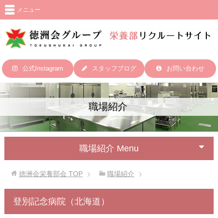
メニュー
公式Instagram
スタッフブログ
お問い合わせ
職場紹介
職場紹介 Menu
徳洲会栄養部会
TOP
職場紹介
登別記念病院（北海道）