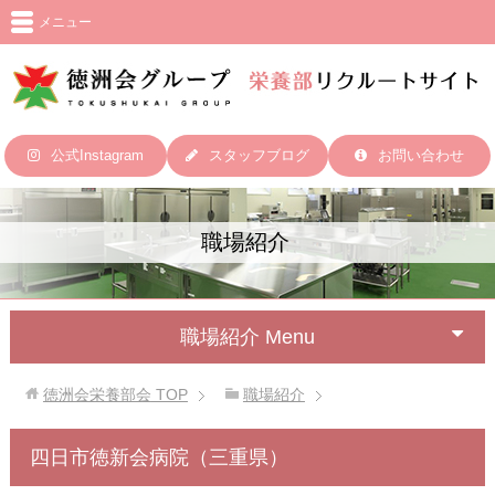
メニュー
公式Instagram
スタッフブログ
お問い合わせ
職場紹介
職場紹介 Menu
徳洲会栄養部会
TOP
職場紹介
四日市徳新会病院（三重県）