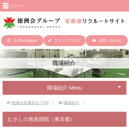
メニュー
公式Instagram
スタッフブログ
お問い合わせ
職場紹介
職場紹介 Menu
徳洲会栄養部会
TOP
職場紹介
むさしの救急病院（東京都）