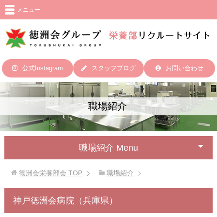
メニュー
公式Instagram
スタッフブログ
お問い合わせ
職場紹介
職場紹介 Menu
徳洲会栄養部会
TOP
職場紹介
神戸徳洲会病院（兵庫県）