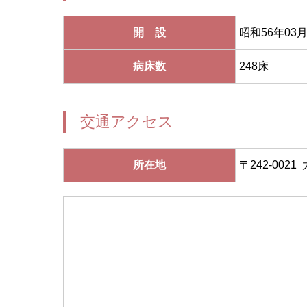
開 設
昭和56年03月
病床数
248床
交通アクセス
所在地
〒242-0021