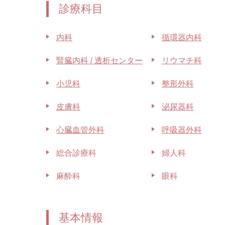
診療科目
内科
循環器内科
腎臓内科 / 透析センター
リウマチ科
小児科
整形外科
皮膚科
泌尿器科
心臓血管外科
呼吸器外科
総合診療科
婦人科
麻酔科
眼科
基本情報