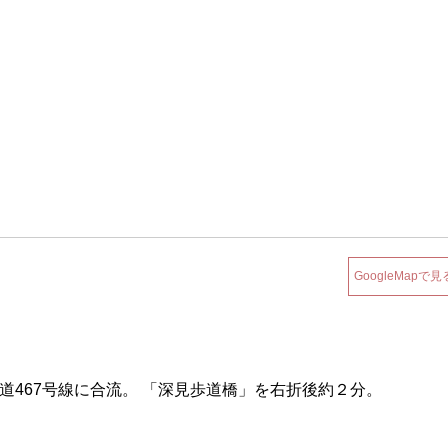
GoogleMapで見
道467号線に合流。 「深見歩道橋」を右折後約２分。